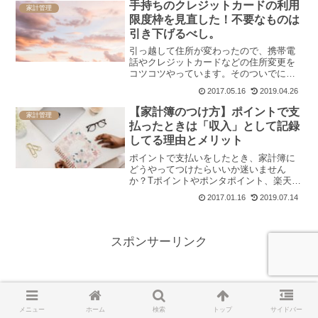
手持ちのクレジットカードの利用
約することよりもお金が減っ...
家計管理
限度枠を見直した！不要なものは
引き下げるべし。
引っ越して住所が変わったので、携帯電
話やクレジットカードなどの住所変更を
コツコツやっています。そのついでに、
クレジットカードの利用限度枠を再確認
2017.05.16
2019.04.26
しています。作った直後は覚えていたは
ずなのですが、カードの数が増えるとど
【家計簿のつけ方】ポイントで支
家計管理
んどん忘れていってしまい...
払ったときは「収入」として記録
してる理由とメリット
ポイントで支払いをしたとき、家計簿に
どうやってつけたらいいか迷いません
か？Tポイントやポンタポイント、楽天ポ
イント、近所のスーパーのポイントな
2017.01.16
2019.07.14
ど、コツコツ貯めては家計の足しにして
いる私は、「ポイントは収入」と考えて
家計簿に記録しています。こ...
スポンサーリンク
メニュー
ホーム
検索
トップ
サイドバー