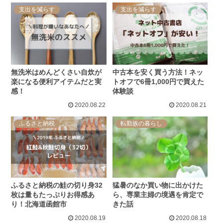
支出を減らす
支出を減らす
無洗米はめんどくさい自炊が
中古本を安く買う方法！ネッ
楽になる便利アイテムだと実
トオフで6冊1,000円で買えた
感！
体験談
2020.08.22
2020.08.21
ふるさと納税
転勤族の暮らし
ふるさと納税の鮭の切り身32
猛暑のなか買い物に出かけた
枚は量もたっぷりお得感あ
ら、専業主婦の境遇を肯定で
り！北海道函館市
きた話
2020.08.19
2020.08.18