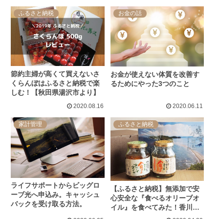
ふるさと納税
お金の話
節約主婦が高くて買えないさ
お金が使えない体質を改善す
くらんぼはふるさと納税で楽
るためにやった3つのこと
しむ！【秋田県湯沢市より】
2020.08.16
2020.06.11
家計管理
ふるさと納税
ライフサポートからビッグロ
【ふるさと納税】無添加で安
ーブ光へ申込み。キャッシュ
心安全な『食べるオリーブオ
バックを受け取る方法。
イル』を食べてみた！香川県
土庄町より