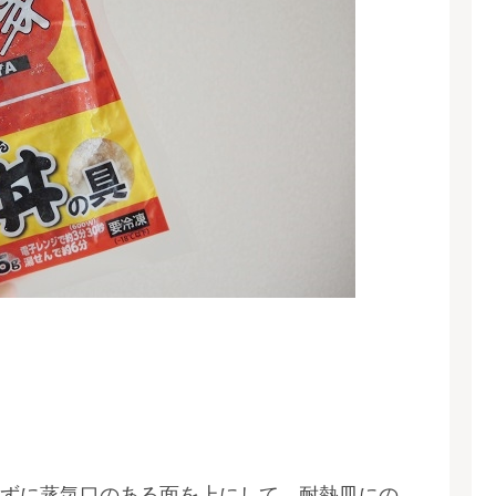
！
ずに蒸気口のある面を上にして、耐熱皿にの