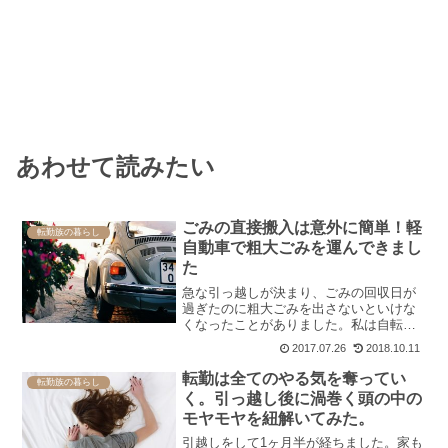
あわせて読みたい
ごみの直接搬入は意外に簡単！軽
転勤族の暮らし
自動車で粗大ごみを運んできまし
た
急な引っ越しが決まり、ごみの回収日が
過ぎたのに粗大ごみを出さないといけな
くなったことがありました。私は自転車
を捨てたかったのですが、回収日まで1ヶ
2017.07.26
2018.10.11
月近くも放置して引っ越すことに気が引
けて･･･だって何かの手違いで未回収とな
転勤は全てのやる気を奪ってい
転勤族の暮らし
った場合、大家さん...
く。引っ越し後に渦巻く頭の中の
モヤモヤを紐解いてみた。
引越しをして1ヶ月半が経ちました。家も