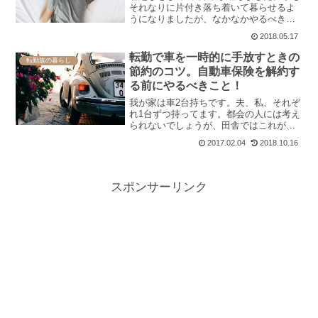
それなりに片付き落ち着いて暮らせるよ
うになりましたが、なかなかやるべきこ
とがやれていません。あれもしなきゃ、
2018.05.17
これもしなきゃというタスクを目の前に
すると、なぜだか一歩も動けなくなる。
転勤で車を一時的に手放すときの
転勤族の暮らし
一個一個やれば確実にお...
節約のコツ。自動車保険を解約す
る前にやるべきこと！
我が家は車2台持ちです。夫、私、それぞ
れ1台ずつ持ってます。都会の人には考え
られないでしょうが、田舎ではこれが当
たり前。電車やバスが頻繁に巡回してい
2017.02.04
2018.10.16
るわけではないので、公共交通機関を移
動手段に使うのは、手間と時間がかかり
すぎるから。多少維持...
スポンサーリンク