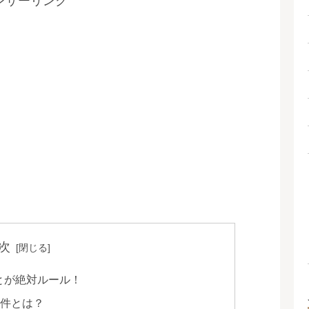
ンサーリンク
次
とが絶対ルール！
件とは？