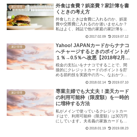
外食は食費？娯楽費？家計簿を書
家計管理
くときの考え方
外食したときは食費に入れるのか、娯楽
費や交際費に入れるのか迷いませんか？
私はよく、雑誌で他の家庭の家計簿を参
考にしてますが、一体食費に何を含んで
2017.02.09
2019.07.12
いるんだろう？て思うこともあります。
外食費を食費に含めるかどうかで、1ヶ月
Yahoo! JAPANカードからナナコ
家計管理
の食費は大きく変わって...
へチャージするときのポイントが
１％→0.5％へ改悪【2018年2月
28日以降】
税金の支払いをナナコですることで、間
接的にクレジットカードのポイントを貯
める節約技を実践中の方へ、なおかつ、
ナナコチャージにYahoo! JAPANカードを
2018.02.14
2019.07.10
利用している方へ残念なお知らせです。
2018年2月28日から、ナナコチャージで
専業主婦でも大丈夫！楽天カード
家計管理
もらえ...
の利用可能枠（限度額）を一時的
に増枠する方法
私がメインで使っているクレジットカー
ドはで、利用可能枠（限度額）は30万円
にしています。夫名義の家族カードも発
行しているので、2人で上限30万円という
2018.01.19
2019.08.23
ことになります。少ないですかね？夫は
ほとんどクレジットカードを使うことは