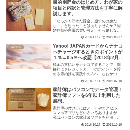
目的別貯金のはじめ方。わが家の
家計管理
項目と内訳と管理方法を丁寧に解
説します。
「せっかく貯めた貯金、崩すのは嫌だ
な…」と思ったことはありませんか？冠
婚葬祭や家電の買い替え、引っ越しなど
など、生きているとイベントごとは盛り
2016.11.17
2019.06.27
だくさん。生活費以外にも大きな支出は
たくさんあるんですよね。私は貯金は得
Yahoo! JAPANカードからナナコ
家計管理
意ですが使うのが苦手です。...
へチャージするときのポイントが
１％→0.5％へ改悪【2018年2月
28日以降】
税金の支払いをナナコですることで、間
接的にクレジットカードのポイントを貯
める節約技を実践中の方へ、なおかつ、
ナナコチャージにYahoo! JAPANカードを
2018.02.14
2019.07.10
利用している方へ残念なお知らせです。
2018年2月28日から、ナナコチャージで
家計簿はパソコンでデータ管理！
家計管理
もらえ...
家計簿ソフトを6年以上利用した
感想。
家計簿の付け方にはノートやエクセル、
スマホアプリなどいろいろありますが、
私はパソコンの家計簿ソフトを利用して
います。使っているソフトは「てきぱき
2016.10.27
2018.10.19
家計簿マム４」。10年ほど前に購入した