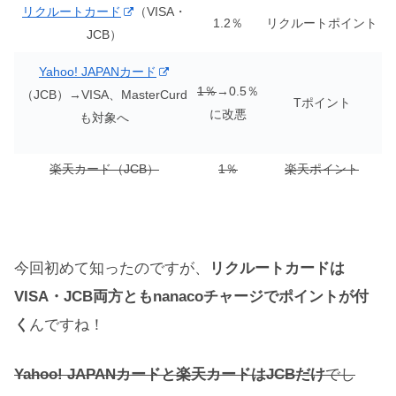
リクルートカード
（VISA・
1.2％
リクルートポイント
JCB）
Yahoo! JAPANカード
1％
→0.5％
（JCB）→VISA、MasterCurd
Tポイント
に改悪
も対象へ
楽天カード（JCB）
1％
楽天ポイント
今回初めて知ったのですが、
リクルートカードは
VISA・JCB両方ともnanacoチャージでポイントが付
く
んですね！
Yahoo! JAPANカードと楽天カードはJCBだけ
でし