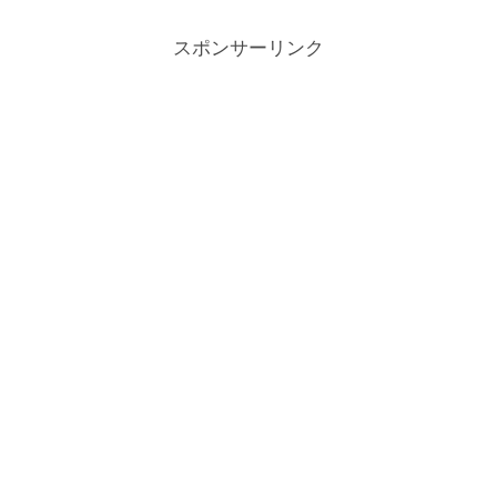
パソコンにもともと入っていたもの。デ
ータ管理が楽そうだな～...
スポンサーリンク