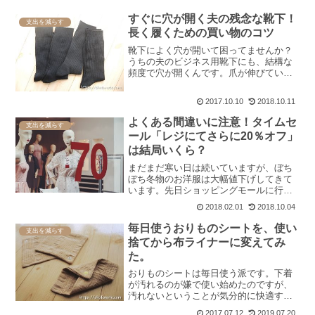
すぐに穴が開く夫の残念な靴下！
支出を減らす
長く履くための買い物のコツ
靴下によく穴が開いて困ってませんか？
うちの夫のビジネス用靴下にも、結構な
頻度で穴が開くんです。爪が伸びている
わけでもなく、靴下が小さいわけでもな
いのですが、ホントによく穴が開く。な
2017.10.10
2018.10.11
んでなんだろー？革靴だから？古い靴下
なら潔く捨てますが、下ろ...
よくある間違いに注意！タイムセ
支出を減らす
ール「レジにてさらに20％オフ」
は結局いくら？
まだまだ寒い日は続いていますが、ぼち
ぼち冬物のお洋服は大幅値下げしてきて
います。先日ショッピングモールに行っ
たら冬服の多くが半額以下になってたの
2018.02.01
2018.10.04
で、思わず買ってしまいました。ところ
で、ショップのお姉さんのこんなセリフ
毎日使うおりものシートを、使い
支出を減らす
を聞いたことありませんか...
捨てから布ライナーに変えてみ
た。
おりものシートは毎日使う派です。下着
が汚れるのが嫌で使い始めたのですが、
汚れないということが気分的に快適すぎ
て、いつからか毎日使うようになってし
2017.07.12
2019.07.20