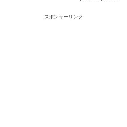
まいました。つけているのが当たり
前、、、という感覚で数年過ごしていま
すが、ちょっと待てよ。。1年...
スポンサーリンク