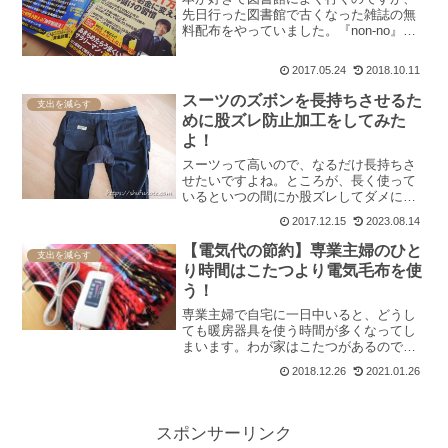
先日行った図書館で古くなった雑誌の無
料配布をやっていました。『non-no』や
『クロワッサン』などありましたが、私
がもらったのは『BIG tomorrow』という
2017.05.24
2018.10.11
雑誌。名前は聞いたことはありますが読
んだこ...
スーツのズボンを長持ちさせるた
支出を減らす
めに股ズレ防止加工をしてみた
よ！
スーツって高いので、なるだけ長持ちさ
せたいですよね。ところが、長く使って
いるといつの間にか股ズレしてダメにな
ってしまうもの…。夫のスーツのズボン
2017.12.15
2023.08.14
（スラックス）も擦れて穴が開いてしま
い、処分したことがありました。まだま
【電気代の節約】専業主婦のひと
支出を減らす
だ綺麗なのに…と、もった...
り時間はこたつより電気毛布を使
う！
専業主婦で自宅に一日中いると、どうし
ても暖房器具を使う時間が多くなってし
まいます。わが家はこたつがあるので、
冷え込む朝方や夜間以外はこたつで暖を
2018.12.26
2021.01.26
とることが多いのですが、一日中つけっ
ぱなしになってしまうことになんとなく
罪悪感を感じていました。...
スポンサーリンク