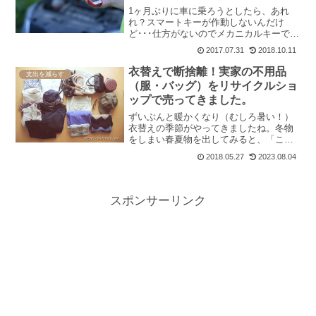
1ヶ月ぶりに車に乗ろうとしたら、あれ
れ？スマートキーが作動しないんだけ
ど･･･仕方がないのでメカニカルキーでド
アを開けエンジンをかけようとしても、
2017.07.31
2018.10.11
うんともすんともいいません。これはお
かしい。。もしや、バッテリーが上がっ
衣替えで断捨離！実家の不用品
支出を減らす
たか！？自動車のトラブ...
（服・バッグ）をリサイクルショ
ップで売ってきました。
ずいぶんと暖かくなり（むしろ暑い！）
衣替えの季節がやってきましたね。冬物
をしまい春夏物を出してみると、「これ
はもう着ないな～」というものが出てく
2018.05.27
2023.08.04
るものです。先日実家に帰ったときにち
ょうど母がタンスの衣替えをしており、
処分する洋服やバックをビ...
スポンサーリンク