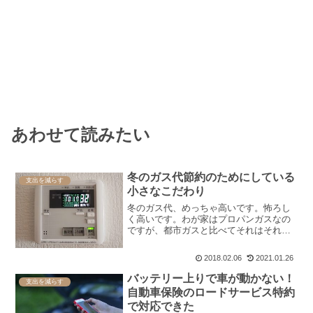
あわせて読みたい
冬のガス代節約のためにしている
支出を減らす
小さなこだわり
冬のガス代、めっちゃ高いです。怖ろし
く高いです。わが家はプロパンガスなの
ですが、都市ガスと比べてそれはそれは
高いです。先日届いたガス代の明細、1万
円超え。その前はおよそ8千円。ひゃー。
2018.02.06
2021.01.26
こんなに寒くてもついついシャワーで済
ませてしまう条件で、...
バッテリー上りで車が動かない！
支出を減らす
自動車保険のロードサービス特約
で対応できた