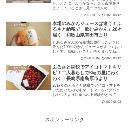
た。どこにしようかな～と楽天市場をさ
まよっているときに見つけたのが「【訳
あり】海藻木酢みかん（計10kg以上・糖
2021.01.15
2023.08.12
度12度以上）」という返礼品です。訳あ
りの理由は、 雨風の影響による枝すれで
本場のみかんジュースは違う！ふ
ふるさと納税
果皮に傷がつ...
るさと納税で「飲むみかん」20本
届く！和歌山県有田市より
とあるみかんの名産地に旅行したときに
飲んだ100％みかんジュースがすごくおい
しくて、感動したことがありましてね。
「あのときのみかんジュース最高だった
2020.03.04
2023.08.12
なー」とたまに思い出すんです。それま
でも市販の100％オレンジジュースなんか
ふるさと納税でアイコトマトをリ
ふるさと納税
は何度も飲んだこ...
ピ！二人暮らしで3㎏の量にわく
わく！長崎県南島原市より
2017年のふるさと納税でアイコトマトを
いただいたのですが、トマトをパクパク
おやつのように食べれる経験がとっても
良かったのでリピートいたしました。前
2020.03.03
回は1㎏。そして今回はなんと3㎏を頼ん
じゃいました。二人暮らしなのに3㎏も大
丈夫なのか！？て...
スポンサーリンク