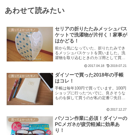
あわせて読みたい
セリアの折りたたみメッシュバス
買ってよかったモノ
ケットで洗濯物が片付く！家事が
はかどる！
前から気になっていた、折りたたみでき
るメッシュバスケットを買いました。洗
濯物を取り込むときのカゴ用として買っ
たところ、これがめちゃくちゃ便利。洗
2017.04.18
2019.07.21
濯物も片付くし家事もはかどるで、かな
り暮らしやすくなりました。この記事
ダイソーで買った2018年の手帳
買ってよかったモノ
は、取り込んだ洗濯物で家が...
はコレ！
手帳は毎年100円で買っています。100円
ショップに行ったついでに、良さそうな
ものを探して買うのが私の定番♡先日ダ
イソーで2018年の手帳を買ってきたので
ご紹介します。2018年ダイソーの手帳を
2017.12.27
ご紹介今回選んだのがこちら。ラメでキ
ラキラして...
パソコン作業に必須！ダイソーの
買ってよかったモノ
PCメガネが疲労軽減に効果あ
り！