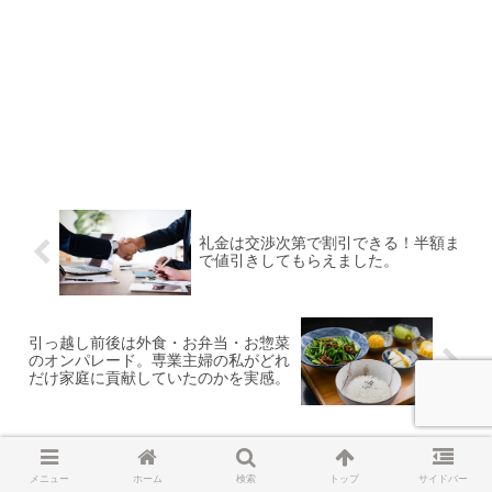
礼金は交渉次第で割引できる！半額ま
で値引きしてもらえました。
引っ越し前後は外食・お弁当・お惣菜
のオンパレード。専業主婦の私がどれ
だけ家庭に貢献していたのかを実感。
コメント
メニュー
ホーム
検索
トップ
サイドバー